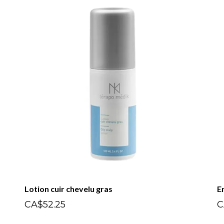
Lotion cuir chevelu gras
E
CA$52.25
C