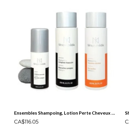
Ensembles Shampoing, Lotion Perte Cheveux Hommes Phase 1 | Kit Térapo Médik
CA$116.05
C